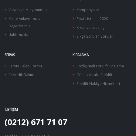
Yakıt Besleme Pompaları
Vizyon ve Misyonumuz
Kampanyalar
Yakıt Pompaları
Kalite Anlayışımız ve
Fiyat Listesi - 2020
Değerlerimiz
Kredi ve Leasing
Hakkımızda
Sıkça Sorulan Sorular
SERVIS
KIRALAMA
Servis Talep Formu
Sözleşmeli Forklift Kiralama
Periodik Bakım
Günlük Kiralık Forklift
Forklift Nakliye Hizmetleri
İLETIŞIM
(0212) 671 71 07