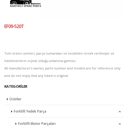
EF09-520T
Tüm üretici isimleri, parça numaraları ve modelleri örnek verilmiştir ve
listelenenlerin orjinal olduğu anlamına gelmez.
All manufacturer’s names, parts number and models are for reference only
and do not imply that any listed is original.
KATEGORILER
Ürünler
Forklift Yedek Parça
Forklift Motor Parçaları