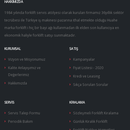
HAKKIMIZDA
Yakıt Besleme Pompaları
Kontaktörler
1984 yılında forklift servis atölyesi olarak kurulan firmamız 36yıllık sektör
Yakıt Pompaları
Sensör Sistemleri & Joyst…
tecrübesi ile Türkiye iş makinesi pazarına ithal etmekte olduğu Huahe
marka forklift i hiç bir bayi ağı kullanmadan ilk elden son kullanıcıya en
Yürüyüş Kontrol Üniteleri…
ekonomik haliyle forklift satışı sunmaktadır.
KURUMSAL
SATIŞ
Vizyon ve Misyonumuz
Kampanyalar
Kalite Anlayışımız ve
Fiyat Listesi - 2020
Değerlerimiz
Kredi ve Leasing
Hakkımızda
Sıkça Sorulan Sorular
SERVIS
KIRALAMA
Servis Talep Formu
Sözleşmeli Forklift Kiralama
Periodik Bakım
Günlük Kiralık Forklift
Forklift Nakliye Hizmetleri