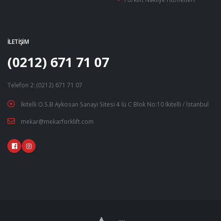
İLETIŞIM
(0212) 671 71 07
Telefon 2: (0212) 671 71 07
İkitelli O.S.B Aykosan Sanayi Sitesi 4 lü C Blok No:10 İkitelli / İstanbul
mekar@mekarforklift.com