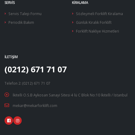
SERVIS
KIRALAMA
Yakıt Besleme Pompaları
Servis Talep Formu
Sözleşmeli Forklift Kiralama
Yakıt Pompaları
Periodik Bakım
Günlük Kiralık Forklift
Forklift Nakliye Hizmetleri
İLETIŞIM
(0212) 671 71 07
Telefon 2: (0212) 671 71 07
İkitelli O.S.B Aykosan Sanayi Sitesi 4 lü C Blok No:10 İkitelli / İstanbul
mekar@mekarforklift.com