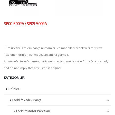
SP00-500PA / SP09-500PA
Tüm üretici isimleri, parça numaraları ve modelleri örnek verilmiştir ve
listelenenlerin orjinal olduğu anlamına gelmez.
All manufacturer’s names, parts number and models are for reference only
and do not imply that any listed is original.
KATEGORILER
Ürünler
Forklift Yedek Parça
Forklift Motor Parçaları