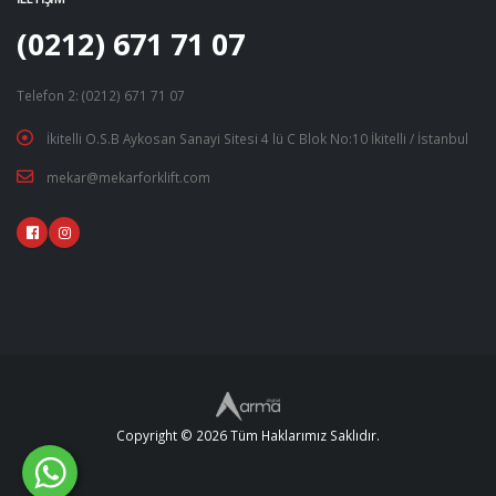
(0212) 671 71 07
Telefon 2: (0212) 671 71 07
İkitelli O.S.B Aykosan Sanayi Sitesi 4 lü C Blok No:10 İkitelli / İstanbul
mekar@mekarforklift.com
Copyright © 2026 Tüm Haklarımız Saklıdır.