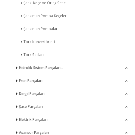
Krank Mil Yatakları
Yakıt Filtreleri
Şanz. Keçe ve Oring Setle…
Külbütör Mekanizması
Yağ Filtreleri
Şanzıman Pompa Keçeleri
Marş Dinamoları
Şanzıman Pompaları
Motor Conta Takımları
Tork Konvertörleri
Motor Takozları
Tork Sacları
Hidrolik Sistem Parçaları…
Piston Kol Yatakları
Fren Parçaları
Piston Kolları
Direksiyon Kutuları
Dingil Parçaları
Pistonlar
Hidrolik Pompalar
Ana Merkezler
Şase Parçaları
Piston Segman Takımları
Kumanda Valfleri
Balata Takımları
Aksonlar
Elektrik Parçaları
Silindir Gömlekleri
El Fren Telleri
Dingil Bağlantıları
Aynalar
Asansör Parçaları
Silindir Gömlek Setleri
Fren Mekanizmaları
Dingiller
Gaz Pedal Telleri
Arka Sinyaller & Stop Lam…