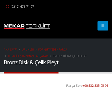
(0212) 671 71 07
ANA SAYFA
ÜRÜNLER
FORKLIFT YEDEK PARÇA
FORKLIFT ŞANZIMAN PARÇALARI
BRONZ DISK & ÇELIK PLEYT
Bronz Disk & Çelik Pleyt
Parça Sor:
+90 532 335 05 91