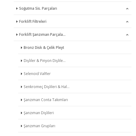
Soğutma Sis. Parçaları
Dişliler
Forklift Filtreleri
Eksantrik Miller
Devirdaimler
Forklift Şanzıman Parçala…
Eksantrik Mil Yatakları
Pervaneler
Filtre Pompaları & Sensör…
Enjeksiyon Pompaları
Radyatörler
Hava Filtreleri
Bronz Disk & Çelik Pleyt
Enjektörler
Termostatlar
Hava Filtre Muhafazalar
Dişliler & Pinyon Dişlile…
Enjektör Memeleri
Hidrolik Sist.. Dönüş Fil…
Selenoid Valfler
Gezi Ay Pulları
Hidrolik Sist. Emiş Filtr…
Senkromeç Dişlileri & Hal…
Hararet Bujileri
Süzgeçler
Şanzıman Conta Takımları
Kızdırma Bujileri
Şanzıman Filtreleri
Şanzıman Dişlileri
Krank Milleri
Yakıt Filtre Düzenekleri
Şanzıman Grupları