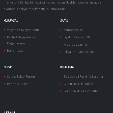
marka forklift i hiç bir bayi ağı kullanmadan ilk elden son kullanıcıya en
Yakıt Besleme Pompaları
Siviçler
Yürüyüş Kontrol Üniteleri…
ekonomik haliyle forklift satışı sunmaktadır.
Yakıt Pompaları
Tepe Lambaları
KURUMSAL
SATIŞ
Yakıt Şamandıraları
Vizyon ve Misyonumuz
Kampanyalar
Kalite Anlayışımız ve
Fiyat Listesi - 2020
Değerlerimiz
Kredi ve Leasing
Hakkımızda
Sıkça Sorulan Sorular
SERVIS
KIRALAMA
Servis Talep Formu
Sözleşmeli Forklift Kiralama
Periodik Bakım
Günlük Kiralık Forklift
Forklift Nakliye Hizmetleri
İLETIŞIM